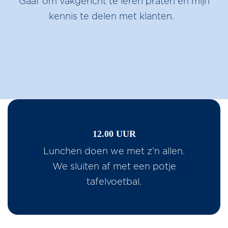
Gaaf om vakgericht te leren praten en mijn
kennis te delen met klanten.
12.00 UUR
Lunchen doen we met z’n allen.
We sluiten af met een potje
tafelvoetbal.