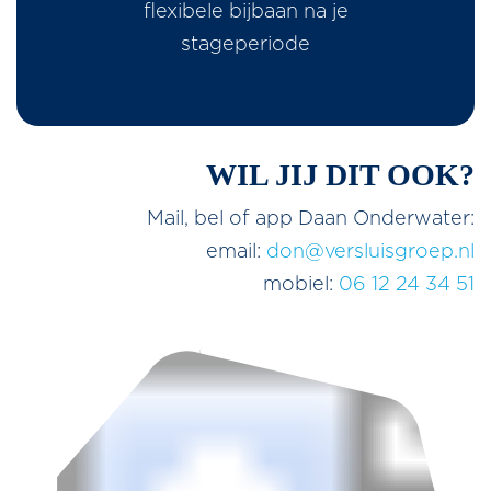
flexibele bijbaan na je
stageperiode
WIL JIJ DIT OOK?
Mail, bel of app Daan Onderwater:
email:
don@versluisgroep.nl
mobiel:
06 12 24 34 51