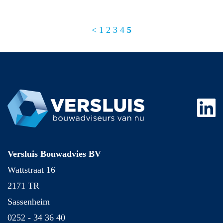
<
1
2
3
4
5
Versluis Bouwadvies BV
Wattstraat 16
2171 TR
Sassenheim
0252 - 34 36 40