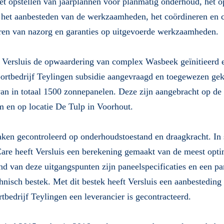
t opstellen van jaarplannen voor planmatig onderhoud, het o
 het aanbesteden van de werkzaamheden, het coördineren en c
eren van nazorg en garanties op uitgevoerde werkzaamheden.
 Versluis de opwaardering van complex Wasbeek geïnitieerd e
rtbedrijf Teylingen subsidie aangevraagd en toegewezen gek
an in totaal 1500 zonnepanelen. Deze zijn aangebracht op de
 en op locatie De Tulp in Voorhout.
aken gecontroleerd op onderhoudstoestand en draagkracht. I
Care heeft Versluis een berekening gemaakt van de meest op
ond van deze uitgangspunten zijn paneelspecificaties en een pa
nisch bestek. Met dit bestek heeft Versluis een aanbestedin
tbedrijf Teylingen een leverancier is gecontracteerd.