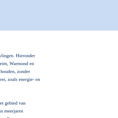
ylingen. Hieronder
nheim, Warmond en
e houden, zonder
er, zoals energie- en
het gebied van
an meerjaren