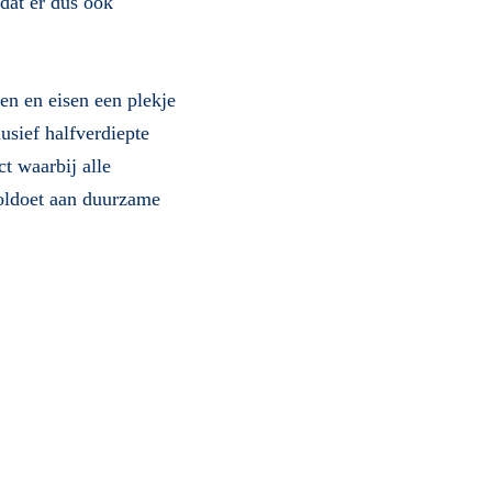
dat er dus ook
en en eisen een plekje
sief halfverdiepte
t waarbij alle
oldoet aan duurzame