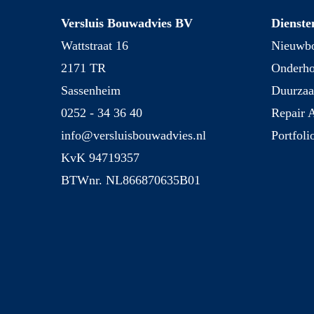
Versluis Bouwadvies BV
Dienste
Wattstraat 16
Nieuwbo
2171 TR
Onderh
Sassenheim
Duurza
0252 - 34 36 40
Repair 
info@versluisbouwadvies.nl
Portfoli
KvK 94719357
BTWnr. NL866870635B01