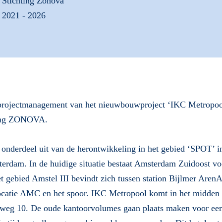
Stichting Zonova
2021 - 2026
t projectmanagement van het nieuwbouwproject ‘IKC Metropo
ting ZONOVA.
nderdeel uit van de herontwikkeling in het gebied ‘SPOT’ in
rdam. In de huidige situatie bestaat Amsterdam Zuidoost voo
t gebied Amstel III bevindt zich tussen station Bijlmer ArenA
tie AMC en het spoor. IKC Metropool komt in het midden v
lweg 10. De oude kantoorvolumes gaan plaats maken voor een