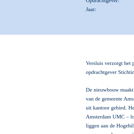
Opdrachtgever:
Jaar:
Versluis verzorgt he
opdrachtgever Stich
De nieuwbouw maakt o
van de gemeente Amste
uit kantoor gebied. He
Amsterdam UMC – loca
liggen aan de Hogehi