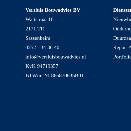
Versluis Bouwadvies BV
Dienste
Wattstraat 16
Nieuwbo
2171 TR
Onderh
Sassenheim
Duurza
0252 - 34 36 40
Repair 
info@versluisbouwadvies.nl
Portfoli
KvK 94719357
BTWnr. NL866870635B01