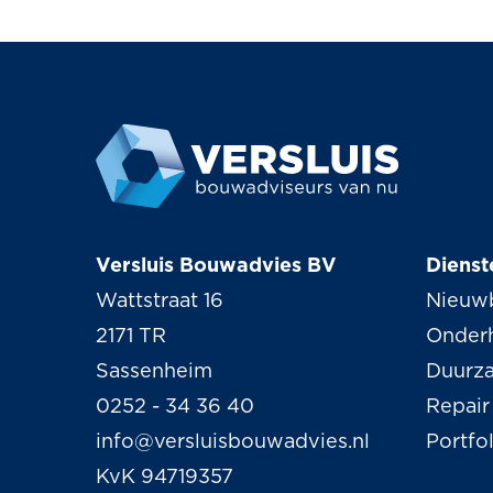
Versluis Bouwadvies BV
Dienst
Wattstraat 16
Nieuw
2171 TR
Onder
Sassenheim
Duurz
0252 - 34 36 40
Repair
info@versluisbouwadvies.nl
Portfo
KvK 94719357