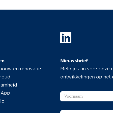
en
Nieuwsbrief
bouw en renovatie
Meld je aan voor onze n
houd
ontwikkelingen op het
aamheid
 App
lio